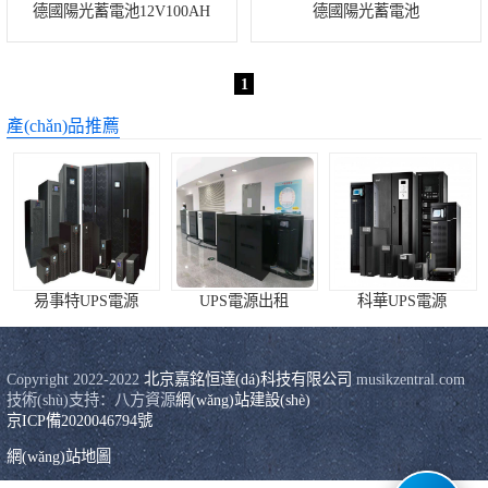
德國陽光蓄電池12V100AH
德國陽光蓄電池
雙登蓄電池
湯淺蓄電池
1
產(chǎn)品推薦
西恩迪蓄電池
易事特UPS電源
UPS電源出租
科華UPS電源
Copyright 2022-2022 
北京嘉銘恒達(dá)科技有限公司
 musikzentral.com   
技術(shù)支持：八方資源
網(wǎng)站建設(shè)
京ICP備2020046794號
網(wǎng)站地圖