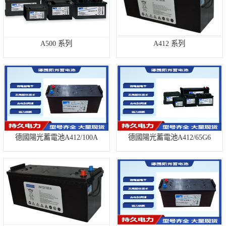
科華UPS電源
松下蓄電池
A500 系列
A412 系列
德國陽光蓄電池
臺達(dá)UPS電源
UPS電源蓄電池
德國陽光蓄電池A412/100A
德國陽光蓄電池A412/65G6
EPS直流屏蓄電
池
風(fēng)帆蓄電池
理士蓄電池
圣陽蓄電池